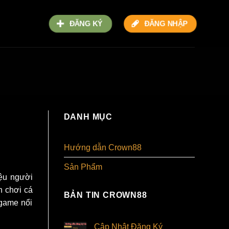
ĐĂNG KÝ
ĐĂNG NHẬP
DANH MỤC
Hướng dẫn Crown88
Sản Phẩm
iệu người
n chơi cá
BẢN TIN CROWN88
 game nổi
Cập Nhật Đăng Ký