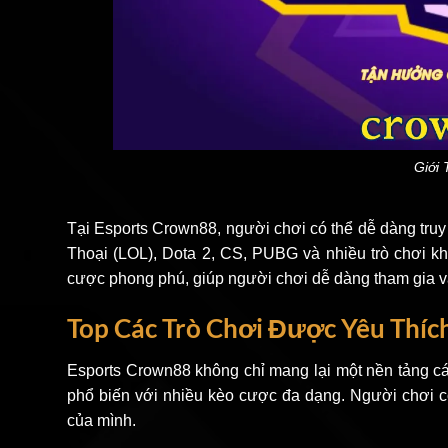
Giới
Tại Esports Crown88, người chơi có thể dễ dàng tru
Thoại (LOL), Dota 2, CS, PUBG và nhiều trò chơi k
cược phong phú, giúp người chơi dễ dàng tham gia v
Top Các Trò Chơi Được Yêu Thíc
Esports Crown88 không chỉ mang lại một nền tảng cá
phổ biến với nhiều kèo cược đa dạng. Người chơi c
của mình.