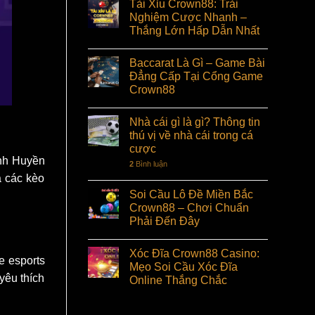
Tài Xỉu Crown88: Trải
Nghiệm Cược Nhanh –
Thắng Lớn Hấp Dẫn Nhất
Baccarat Là Gì – Game Bài
Đẳng Cấp Tại Cổng Game
Crown88
Nhà cái gì là gì? Thông tin
thú vị về nhà cái trong cá
cược
inh Huyền
2
Bình luận
à các kèo
Soi Cầu Lô Đề Miền Bắc
Crown88 – Chơi Chuẩn
Phải Đến Đây
Xóc Đĩa Crown88 Casino:
e esports
Mẹo Soi Cầu Xóc Đĩa
yêu thích
Online Thắng Chắc