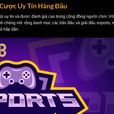
 Cược Uy Tín Hàng Đầu
tử uy tín và được đánh giá cao trong cộng đồng người chơi. Vớ
nh chóng mở rộng danh mục các trận đấu và giải đấu esports,
à hấp dẫn.