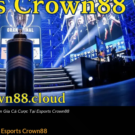
am Gia Cá Cược Tại Esports Crown88
i Esports Crown88