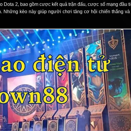
o Dota 2, bao gồm cược kết quả trận đấu, cược số mạng đầu t
n. Những kèo này giúp người chơi tăng cơ hội chiến thắng và