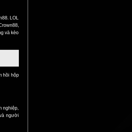
wn88. LOL
 Crown88,
ng và kèo
ệm hồi hộp
n nghiệp,
 và người