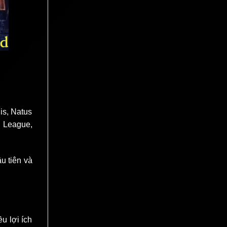
is, Natus
o League,
u tiên và
u lợi ích