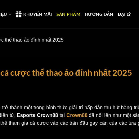
IỆU
KHUYẾN MÃI
SẢN PHẨM
HƯỚNG DẪN
ĐẠI LÝ
 thể thao ảo đỉnh nhất 2025
cá cược thể thao ảo đỉnh nhất 2025
 trở thành một trong hình thức giải trí hấp dẫn thu hút hàng tr
điện tử,
Esports Crown88
tại
Crown88
đã nổi lên như một sâ
 thể tham gia cá cược vào các trận đấu gay cấn của các tựa