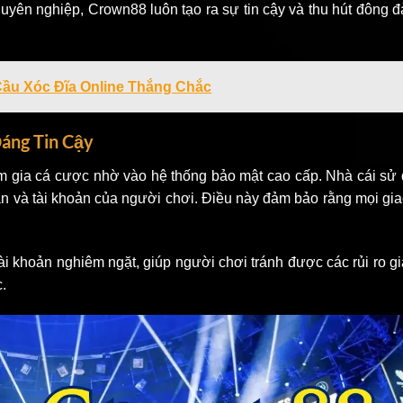
huyên nghiệp, Crown88 luôn tạo ra sự tin cậy và thu hút đông 
Cầu Xóc Đĩa Online Thắng Chắc
áng Tin Cậy
am gia cá cược nhờ vào hệ thống bảo mật cao cấp. Nhà cái sử
ân và tài khoản của người chơi. Điều này đảm bảo rằng mọi gia
i khoản nghiêm ngặt, giúp người chơi tránh được các rủi ro gi
.