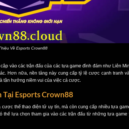
 Thiệu Về Esports Crown88
y cập vào các trận đấu của các tựa game đình đám như Liên M
hác. Hơn nữa, nền tảng này cung cấp tỷ lệ cược cạnh tranh v
à tận hưởng niềm vui của việc cá cược.
h Tại Esports Crown88
 cược thể thao điện tử uy tín, mà còn cung cấp nhiều tựa gam
ó thể lựa chọn tham gia vào các trận đấu từ những tựa game 