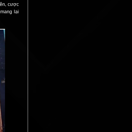
iên, cược
 mang lại