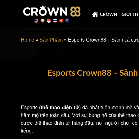
Bỏ
qua
CROWN
GIỚI TH
nội
dung
Home
»
Sản Phẩm
»
Esports Crown88 – Sảnh cá cược
Esports Crown88 – Sảnh 
Esports (
thể thao điện tử
) đã phát triển mạnh mẽ và
hâm mộ trên toàn cầu. Với sự bùng nổ của thể thao 
cược thể thao điện tử hàng đầu, nơi người chơi có
tiếng.