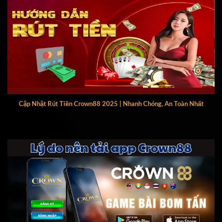
Cập Nhật Rút Tiền Crown88 2025 | Nhanh Chóng, An Toàn Nhất