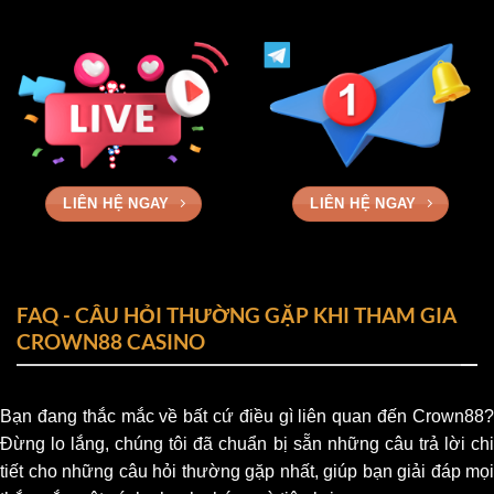
LIÊN HỆ NGAY
LIÊN HỆ NGAY
FAQ - CÂU HỎI THƯỜNG GẶP KHI THAM GIA
CROWN88 CASINO
Bạn đang thắc mắc về bất cứ điều gì liên quan đến Crown88?
Đừng lo lắng, chúng tôi đã chuẩn bị sẵn những câu trả lời chi
tiết cho những câu hỏi thường gặp nhất, giúp bạn giải đáp mọi