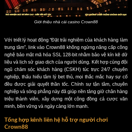
Giới thiệu nhà cái casino Crown88
Với triết lý hoạt động “Đặt trải nghiệm của khách hàng làm
trung tâm”, link vào Crown88 không ngừng nâng cấp công
nghệ bảo mật mã hóa SSL 128-bit nhằm bảo vệ kín kẽ dữ
liệu và lịch sử giao dịch của người dùng. Kết hợp cùng đội
ngũ chăm sóc khách hàng (CSKH) túc trực 24/7 chuyên
nghiệp, thấu hiểu tâm lý bet thủ, mọi thắc mắc hay sự cố
đều được giải quyết thần tốc. Chính sự tận tâm, chuyên
nghiệp và sòng phẳng này đã giúp nền tảng giữ chân hàng
triệu thành viên, xây dựng một cộng đồng cá cược văn
minh, bền vững và ngày càng lớn mạnh.
Tổng hợp kênh liên hệ hỗ trợ người chơi
Crown88