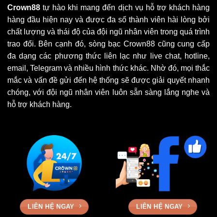
Crown88
tự hào khi mang đến dịch vụ hỗ trợ khách hàng
hàng đầu hiện nay và được đa số thành viên hài lòng bởi
chất lượng và thái độ của đội ngũ nhân viên trong quá trình
trao đổi. Bên cạnh đó, sòng bạc Crown88 cũng cung cấp
đa dạng các phương thức liên lạc như live chat, hotline,
email, Telegram và nhiều hình thức khác. Nhờ đó, mọi thắc
mắc và vấn đề gửi đến hệ thống sẽ được giải quyết nhanh
chóng, với đội ngũ nhân viên luôn sẵn sàng lắng nghe và
hỗ trợ khách hàng.
LIÊN HỆ NGAY
LIÊN HỆ NGAY