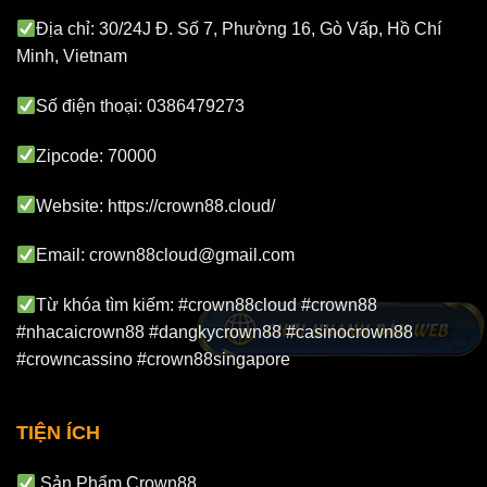
Địa chỉ:
30/24J Đ. Số 7, Phường 16, Gò Vấp, Hồ Chí
Minh, Vietnam
Số điện thoại: 0386479273
Zipcode: 70000
Website: https://crown88.cloud/
Email:
crown88cloud@gmail.com
Từ khóa tìm kiếm: #crown88cloud #crown88
#nhacaicrown88 #dangkycrown88 #casinocrown88
#crowncassino #crown88singapore
TIỆN ÍCH
Sản Phẩm Crown88