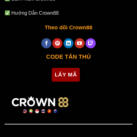
Hướng Dẫn Crown88
Theo dõi Crown88
CODE TÂN THỦ
LẤY MÃ