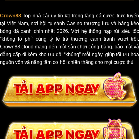
Crown88
Top nhà cái uy tín #1 trong làng cá cược trực tuyến
tại Việt Nam, nơi hội tụ sảnh Casino thượng lưu và bảng kèo
bóng đá xanh chín nhất 2026. Với hệ thống nạp rút siêu tốc
“không lộ phí” cùng tỷ lệ trả thưởng cạnh tranh vượt trội,
Crown88.cloud mang đến một sân chơi công bằng, bảo mật và
đẳng cấp đi kèm kho ưu đãi “khủng” mỗi ngày, giúp tối ưu hóa
nguồn vốn và nâng tầm cơ hội chiến thắng cho mọi cược thủ.