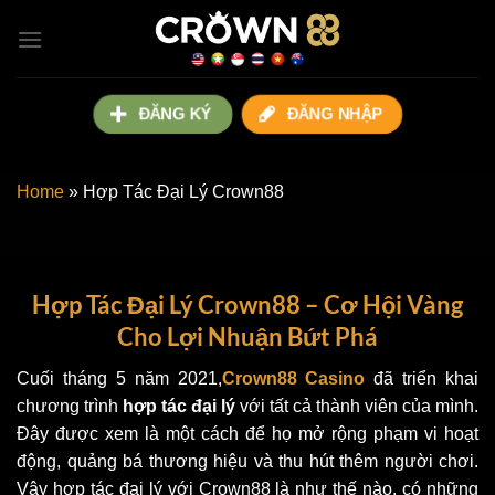
Bỏ
qua
nội
dung
ĐĂNG KÝ
ĐĂNG NHẬP
Home
»
Hợp Tác Đại Lý Crown88
Hợp Tác Đại Lý Crown88 – Cơ Hội Vàng
Cho Lợi Nhuận Bứt Phá
Cuối tháng 5 năm 2021,
Crown88
Casino
đã triển khai
chương trình
hợp tác đại lý
với tất cả thành viên của mình.
Đây được xem là một cách để họ mở rộng phạm vi hoạt
động, quảng bá thương hiệu và thu hút thêm người chơi.
Vậy hợp tác đại lý với Crown88 là như thế nào, có những