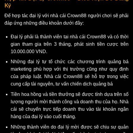
Ký
Để hợp tác đại lý với nhà cái Crown88 người chơi sẽ phải
đáp ứng những điều khoản dưới đây:
Đại lý phải là thành viên tại nhà cái Crown88 và có thời
gian tham gia trên 3 tháng, phát sinh tiền cược trên
10.000.000 VND.
Những đại lý tự tổ chức các chương trình quảng bá
marketing phù hợp với thị trường cũng như quy định
của pháp luật. Nhà cái Crown88 sẽ hỗ trợ trong việc
cung cấp tài nguyên, tư vấn chiến dịch quảng bá
Tiền hoa hồng và tiền thưởng sẽ được tính dựa trên số
lượng người mời thành công và doanh thu của họ. Nhà
cái sẽ chuyển trực tiếp doanh thu vào tài khoản ngân
hàng của đại lý vào cuối tháng.
Những thành viên do đại lý mời được sẽ chịu sự quản