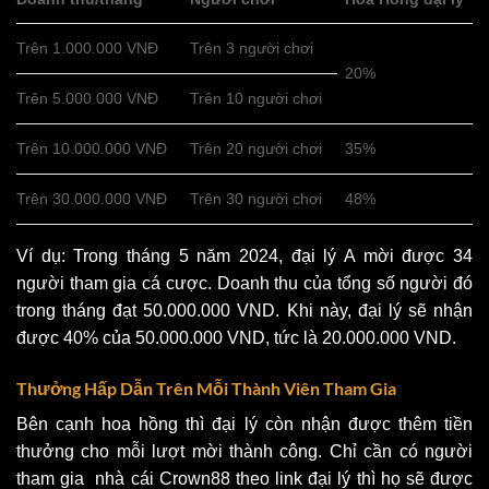
Trên 1.000.000 VNĐ
Trên 3 người chơi
20%
Trên 5.000.000 VNĐ
Trên 10 người chơi
Trên 10.000.000 VNĐ
Trên 20 người chơi
35%
Trên 30.000.000 VNĐ
Trên 30 người chơi
48%
Ví dụ:
Trong tháng 5 năm 2024, đại lý A mời được 34
người tham gia cá cược. Doanh thu của tổng số người đó
trong tháng đạt 50.000.000 VND. Khi này, đại lý sẽ nhận
được 40% của 50.000.000 VND, tức là 20.000.000 VND.
Thưởng Hấp Dẫn Trên Mỗi Thành Viên Tham Gia
Bên cạnh hoa hồng thì đại lý còn nhận được thêm tiền
thưởng cho mỗi lượt mời thành công. Chỉ cần có người
tham gia nhà cái Crown88 theo link đại lý thì họ sẽ được