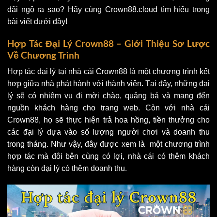
đãi ngộ ra sao? Hãy cùng Crown88.cloud tìm hiểu trong
bài viết dưới đây!
Hợp Tác Đại Lý Crown88 – Giới Thiệu Sơ Lược
Về Chương Trình
Hợp tác đại lý tại nhà cái Crown88 là một chương trình kết
hợp giữa nhà phát hành với thành viên. Tại đây, những đại
lý sẽ có nhiệm vụ đi mời chào, quảng bá và mang đến
nguồn khách hàng cho trang web. Còn với nhà cái
Crown88, họ sẽ thực hiện trả hoa hồng, tiền thưởng cho
các đại lý dựa vào số lượng người chơi và doanh thu
trong tháng. Như vậy, đây được xem là một chương trình
hợp tác mà đôi bên cùng có lợi, nhà cái có thêm khách
hàng còn đại lý có thêm doanh thu.