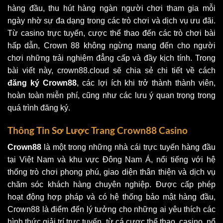
hàng đầu, thu hút hàng ngàn người chơi tham gia mỗi
ngày nhờ sự đa dạng trong các trò chơi và dịch vụ ưu đãi.
Từ casino trực tuyến, cược thể thao đến các trò chơi bài
hấp dẫn, Crown 88 không ngừng mang đến cho người
chơi những trải nghiệm đẳng cấp và đầy kịch tính. Trong
bài viết này,
crown88.cloud
sẽ chia sẻ chi tiết về cách
đăng ký Crown88
, các lợi ích khi trở thành thành viên,
hoàn toàn miễn phí, cũng như các lưu ý quan trọng trong
quá trình đăng ký.
Thông Tin Sơ Lược Trang Crown88
Casino
Crown88
là một trong những nhà cái trực tuyến hàng đầu
tại Việt Nam và khu vực Đông Nam Á, nổi tiếng với hệ
thống trò chơi phong phú, giao diện thân thiện và dịch vụ
chăm sóc khách hàng chuyên nghiệp. Được cấp phép
hoạt động hợp pháp và có hệ thống bảo mật hàng đầu,
Crown88 là điểm đến lý tưởng cho những ai yêu thích các
hình thức giải trí trực tuyến, từ cá cược thể thao, casino, nổ