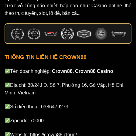
cược vô cùng náo nhiệt, hấp dẫn như: Casino online, thể
thao trực tuyến, slot, lô đề, bắn cá...
THÔNG TIN LIÊN HỆ CROWN88
Tên doanh nghiệp:
Crown88, Crown88 Casino
Địa chỉ:
30/24J Đ. Số 7, Phường 16, Gò Vấp, Hồ Chí
Minh, Vietnam
Số điện thoại: 0386479273
Zipcode: 70000
Website: https://crown88.cloud/