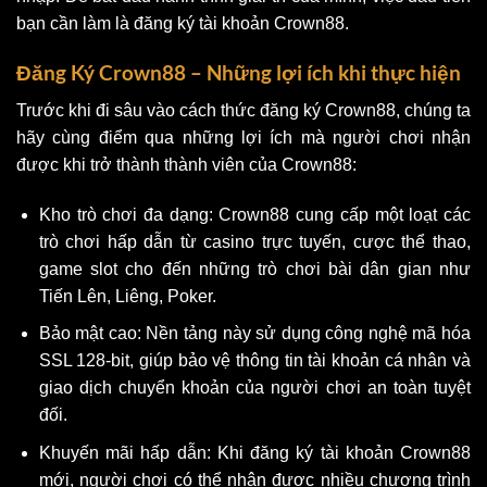
bạn cần làm là đăng ký tài khoản Crown88.
Đăng Ký Crown88 – Những lợi ích khi thực hiện
Trước khi đi sâu vào cách thức đăng ký Crown88, chúng ta
hãy cùng điểm qua những lợi ích mà người chơi nhận
được khi trở thành thành viên của Crown88:
Kho trò chơi đa dạng: Crown88 cung cấp một loạt các
trò chơi hấp dẫn từ casino trực tuyến, cược thể thao,
game slot cho đến những trò chơi bài dân gian như
Tiến Lên, Liêng, Poker.
Bảo mật cao: Nền tảng này sử dụng công nghệ mã hóa
SSL 128-bit, giúp bảo vệ thông tin tài khoản cá nhân và
giao dịch chuyển khoản của người chơi an toàn tuyệt
đối.
Khuyến mãi hấp dẫn: Khi đăng ký tài khoản Crown88
mới, người chơi có thể nhận được nhiều chương trình