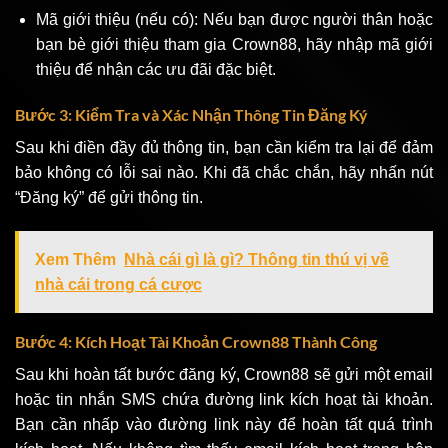
Mã giới thiệu (nếu có): Nếu bạn được người thân hoặc
bạn bè giới thiệu tham gia Crown88, hãy nhập mã giới
thiệu để nhận các ưu đãi đặc biệt.
Bước 3: Kiểm Tra và Xác Nhận Thông Tin Đăng Ký
Sau khi điền đầy đủ thông tin, bạn cần kiểm tra lại để đảm
bảo không có lỗi sai nào. Khi đã chắc chắn, hãy nhấn nút
“Đăng ký” để gửi thông tin.
Xem Thêm
Nhà cái gì là gì? Thông tin thú vị về
nhà cái trong cá cược
Bước 4: Kích Hoạt Tài Khoản Crown88 Thành Công
Sau khi hoàn tất bước đăng ký, Crown88 sẽ gửi một email
hoặc tin nhắn SMS chứa đường link kích hoạt tài khoản.
Bạn cần nhấp vào đường link này để hoàn tất quá trình