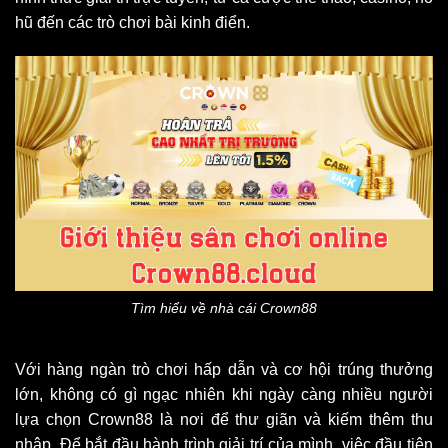
hũ đến các trò chơi bài kinh điển.
Tìm hiểu về nhà cái Crown88
Với hàng ngàn trò chơi hấp dẫn và cơ hội trúng thưởng
lớn, không có gì ngạc nhiên khi ngày càng nhiều người
lựa chọn Crown88 là nơi để thư giãn và kiếm thêm thu
nhập. Để bắt đầu hành trình giải trí của mình, việc đầu tiên