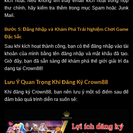
kích hoạt. Nếu không tìm thấy email kích hoạt trong hộp
thư chính, hãy kiểm tra thêm trong mục Spam hoặc Junk
Mail.
Bước 5: Đăng Nhập và Khám Phá Trải Nghiệm Chơi Game
Đặc Sắc
Sau khi kích hoạt thành công, bạn có thể đăng nhập vào tài
khoản của mình bằng tên đăng nhập và mật khẩu đã tạo.
Giờ đây, bạn đã sẵn sàng để khám phá thế giới giải trí đa
dạng tại Crown88!
Lưu Ý Quan Trọng Khi Đăng Ký Crown88
Khi đăng ký Crown88, bạn nên lưu ý một số điểm sau để
đảm bảo quá trình diễn ra suôn sẻ: