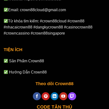
Email:
crown88cloud@gmail.com
Từ khóa tìm kiếm: #crown88cloud #crown88
#nhacaicrown88 #dangkycrown88 #casinocrown88
#crowncassino #crown88singapore
TIỆN ÍCH
Sản Phẩm Crown88
Hướng Dẫn Crown88
Theo dõi Crown88
CODE TÂN THỦ