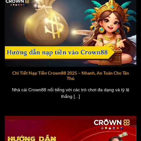
Chi Tiết Nạp Tiền Crown88 2025 – Nhanh, An Toàn Cho Tân
Thủ
Nhà cái Crown88 nổi tiếng với các trò chơi đa dạng và tỷ lệ
thắng [...]