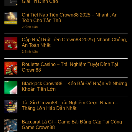
Giải Trí Đỉnh Cao
Chi Tiết Nạp Tiền Crown88 2025 – Nhanh, An
Toàn Cho Tân Thủ
2
Bình luận
Cập Nhật Rút Tiền Crown88 2025 | Nhanh Chóng,
An Toàn Nhất
2
Bình luận
Roulette Casino – Trải Nghiệm Tuyệt Đỉnh Tại
Crown88
Blackjack Crown88 – Kéo Bài Để Nhận Về Những
Khoản Tiền Lớn
Tài Xỉu Crown88: Trải Nghiệm Cược Nhanh –
Thắng Lớn Hấp Dẫn Nhất
Baccarat Là Gì – Game Bài Đẳng Cấp Tại Cổng
Game Crown88