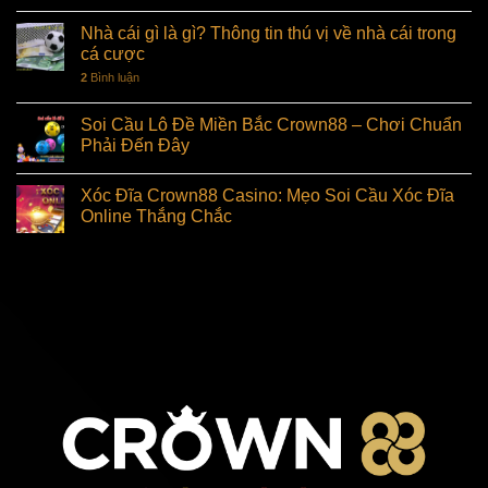
Nhà cái gì là gì? Thông tin thú vị về nhà cái trong
cá cược
2
Bình luận
Soi Cầu Lô Đề Miền Bắc Crown88 – Chơi Chuẩn
Phải Đến Đây
Xóc Đĩa Crown88 Casino: Mẹo Soi Cầu Xóc Đĩa
Online Thắng Chắc