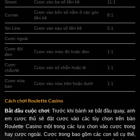
Street
Cược vào ba số liền kề
11:1
Cược vào bốn số nằm ở các góc
Corner
8:1
liền kề
Six Line
Cược vào sáu số liền kề
5:1
Cược ngoài
Cược đỏ/
Cược vào màu đỏ hoặc đen
1:1
đen
Cược
Cược vào số chẵn hoặc lẻ
1:1
chẵn/lẻ
Cược nửa
Cược vào nửa trên hoặc dưới
1:1
bàn
Cách chơi Roulette Casino
Bắt đầu cuộc chơi
: Trước khi bánh xe bắt đầu quay, anh
em cược thủ sẽ đặt cược vào các tùy chọn trên bàn
Roulette Casino một trong các lựa chọn vào cược trong
hay cược ngoài. Cược trong bao gồm các con số cụ thể,