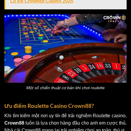
Lô Đề Crown88 Casino 2025
Một số chiến thuật cơ bản khi chơi roulette
Ưu điểm Roulette Casino Crown88?
Khi tìm kiếm một nơi uy tín để trải nghiệm Roulette casino,
Crown88
luôn là lựa chọn hàng đầu cho anh em cược thủ.
Nhà cái Crown88 mang lại trải nghiệm chơi an toàn, thú vị.