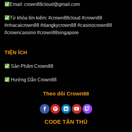
Email:
crown88cloud@gmail.com
Từ khóa tìm kiếm: #crown88cloud #crown88
#nhacaicrown88 #dangkycrown88 #casinocrown88
#crowncassino #crown88singapore
TIỆN ÍCH
Sản Phẩm Crown88
Hướng Dẫn Crown88
Theo dõi Crown88
CODE TÂN THỦ