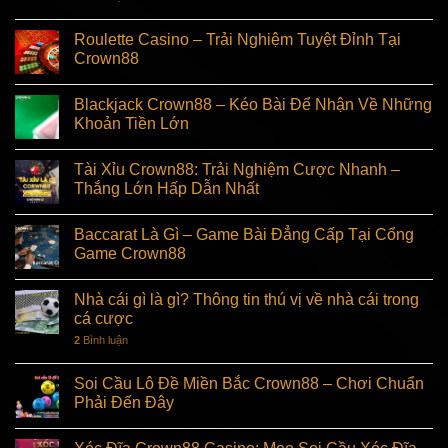
Roulette Casino – Trải Nghiệm Tuyệt Đỉnh Tại
Crown88
Blackjack Crown88 – Kéo Bài Để Nhận Về Những
Khoản Tiền Lớn
Tài Xỉu Crown88: Trải Nghiệm Cược Nhanh –
Thắng Lớn Hấp Dẫn Nhất
Baccarat Là Gì – Game Bài Đẳng Cấp Tại Cổng
Game Crown88
Nhà cái gì là gì? Thông tin thú vị về nhà cái trong
cá cược
2
Bình luận
Soi Cầu Lô Đề Miền Bắc Crown88 – Chơi Chuẩn
Phải Đến Đây