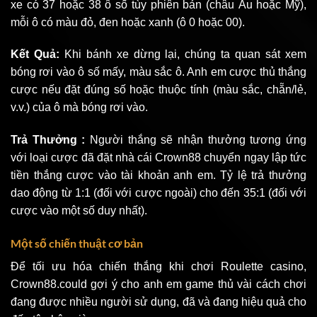
xe có 37 hoặc 38 ô số tùy phiên bản (châu Âu hoặc Mỹ),
mỗi ô có màu đỏ, đen hoặc xanh (ô 0 hoặc 00).
Kết Quả:
Khi bánh xe dừng lại, chúng ta quan sát xem
bóng rơi vào ô số mấy, màu sắc ô. Anh em cược thủ thắng
cược nếu đặt đúng số hoặc thuộc tính (màu sắc, chẵn/lẻ,
v.v.) của ô mà bóng rơi vào.
Trả Thưởng :
Người thắng sẽ nhận thưởng tương ứng
với loại cược đã đặt nhà cái Crown88 chuyển ngay lập tức
tiền thắng cược vào tài khoản anh em. Tỷ lệ trả thưởng
dao động từ 1:1 (đối với cược ngoài) cho đến 35:1 (đối với
cược vào một số duy nhất).
Một số chiến thuật cơ bản
Để tối ưu hóa chiến thắng khi chơi Roulette casino,
Crown88.could gợi ý cho anh em game thủ vài cách chơi
đang được nhiều người sử dụng, đã và đang hiệu quả cho