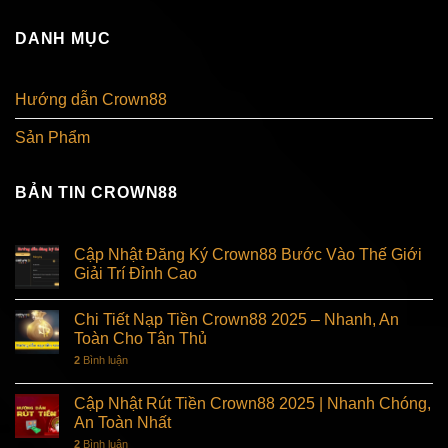
DANH MỤC
Hướng dẫn Crown88
Sản Phẩm
BẢN TIN CROWN88
Cập Nhật Đăng Ký Crown88 Bước Vào Thế Giới
Giải Trí Đỉnh Cao
Chi Tiết Nạp Tiền Crown88 2025 – Nhanh, An
Toàn Cho Tân Thủ
2
Bình luận
Cập Nhật Rút Tiền Crown88 2025 | Nhanh Chóng,
An Toàn Nhất
2
Bình luận