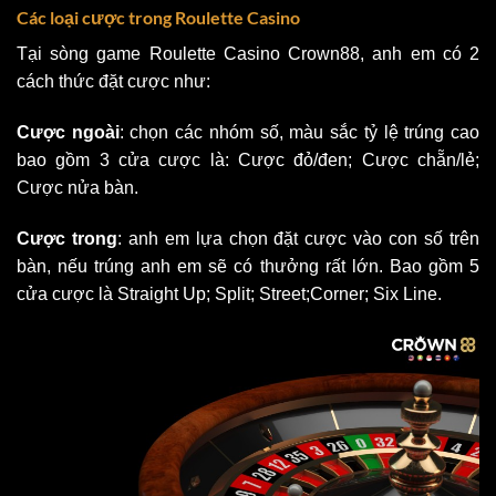
Các loại cược trong Roulette Casino
Tại sòng game Roulette Casino Crown88, anh em có 2
cách thức đặt cược như:
Cược ngoài
: chọn các nhóm số, màu sắc tỷ lệ trúng cao
bao gồm 3 cửa cược là: Cược đỏ/đen; Cược chẵn/lẻ;
Cược nửa bàn.
Cược trong
: anh em lựa chọn đặt cược vào con số trên
bàn, nếu trúng anh em sẽ có thưởng rất lớn. Bao gồm 5
cửa cược là Straight Up; Split; Street;Corner; Six Line.