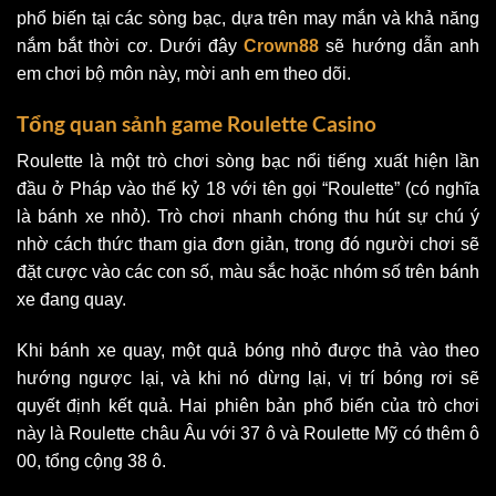
phổ biến tại các sòng bạc, dựa trên may mắn và khả năng
nắm bắt thời cơ. Dưới đây
Crown88
sẽ hướng dẫn anh
em chơi bộ môn này, mời anh em theo dõi.
Tổng quan sảnh game Roulette Casino
Roulette là một trò chơi sòng bạc nổi tiếng xuất hiện lần
đầu ở Pháp vào thế kỷ 18 với tên gọi “Roulette” (có nghĩa
là bánh xe nhỏ). Trò chơi nhanh chóng thu hút sự chú ý
nhờ cách thức tham gia đơn giản, trong đó người chơi sẽ
đặt cược vào các con số, màu sắc hoặc nhóm số trên bánh
xe đang quay.
Khi bánh xe quay, một quả bóng nhỏ được thả vào theo
hướng ngược lại, và khi nó dừng lại, vị trí bóng rơi sẽ
quyết định kết quả. Hai phiên bản phổ biến của trò chơi
này là Roulette châu Âu với 37 ô và Roulette Mỹ có thêm ô
00, tổng cộng 38 ô.